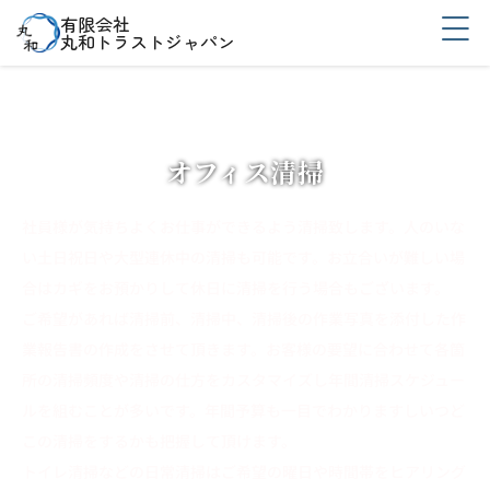
有限会社
丸和トラストジャパン
TOP
清掃対象施設
オフィス清掃
オフィス清掃
社員様が気持ちよくお仕事ができるよう清掃致します。人のいな
い土日祝日や大型連休中の清掃も可能です。お立合いが難しい場
合はカギをお預かりして休日に清掃を行う場合もございます。
ご希望があれば清掃前、清掃中、清掃後の作業写真を添付した作
業報告書の作成をさせて頂きます。お客様の要望に合わせて各箇
所の清掃頻度や清掃の仕方をカスタマイズし年間清掃スケジュー
ルを組むことが多いです。年間予算も一目でわかりますしいつど
この清掃をするかも把握して頂けます。
トイレ清掃などの日常清掃はご希望の曜日や時間帯をヒアリング